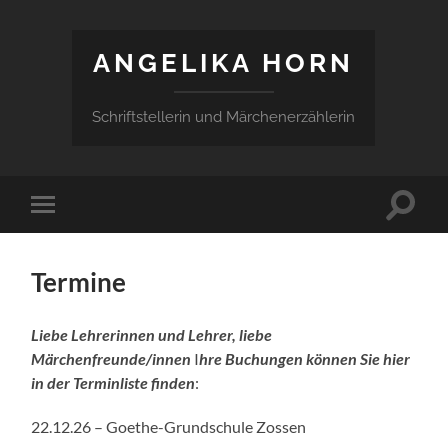
ANGELIKA HORN
Schriftstellerin und Märchenerzählerin
Suchfe
Mobile-
ein-/a
Menü
ein-/ausblenden
Termine
Liebe Lehrerinnen und Lehrer
, liebe
Märchenfreunde/innen
I
hre Buchungen können Sie hier
in der Terminliste
finden
:
22.12.26 – Goethe-Grundschule Zossen